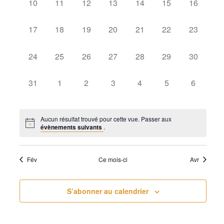
0
0
0
0
0
0
0
10
11
12
13
14
15
16
évènement,
évènement,
évènement,
évènement,
évènement,
évènement,
évènemen
0
0
0
0
0
0
0
17
18
19
20
21
22
23
évènement,
évènement,
évènement,
évènement,
évènement,
évènement,
évènemen
0
0
0
0
0
0
0
24
25
26
27
28
29
30
évènement,
évènement,
évènement,
évènement,
évènement,
évènement,
évènemen
0
0
0
0
0
0
0
31
1
2
3
4
5
6
évènement,
évènement,
évènement,
évènement,
évènement,
évènement,
évènemen
Aucun résultat trouvé pour cette vue. Passer aux
évènements suivants
.
Fév
Ce mois-ci
Avr
S’abonner au calendrier