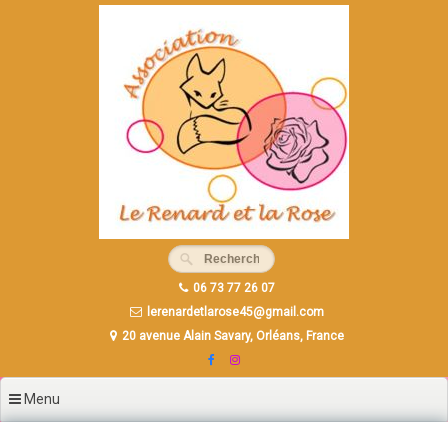
Aller
au
contenu
principal
06 73 77 26 07
lerenardetlarose45@gmail.com
20 avenue Alain Savary, Orléans, France
Menu