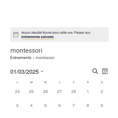
Aucun résultat trouvé pour cette vue. Passer aux
évènements suivants
.
montessori
Évènements
montessori
01/03/2025
Naviga
Recherche
Recherche
Mois
de
Sélectionnez
et
L
M
M
J
V
S
D
Calendrier
vues
une
navigation
Évène
date.
0
0
0
0
0
0
0
24
25
26
27
28
1
2
de
de
évènement,
évènement,
évènement,
évènement,
évènement,
évènement,
évènemen
Évènements
vues
0
0
0
0
0
0
0
3
4
5
6
7
8
9
évènement,
évènement,
évènement,
évènement,
évènement,
évènement,
évènemen
Évènemen