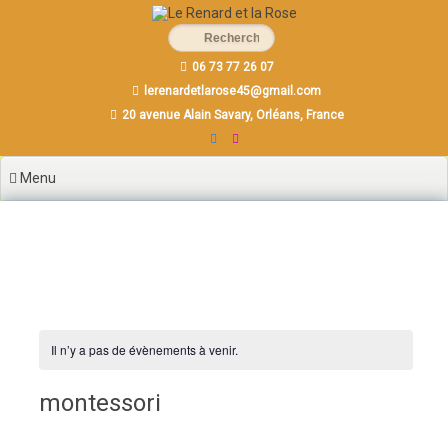
Aller
au
contenu
06 73 77 26 07
principal
lerenardetlarose45@gmail.com
20 avenue Alain Savary, Orléans, France
Menu
Il n’y a pas de évènements à venir.
montessori