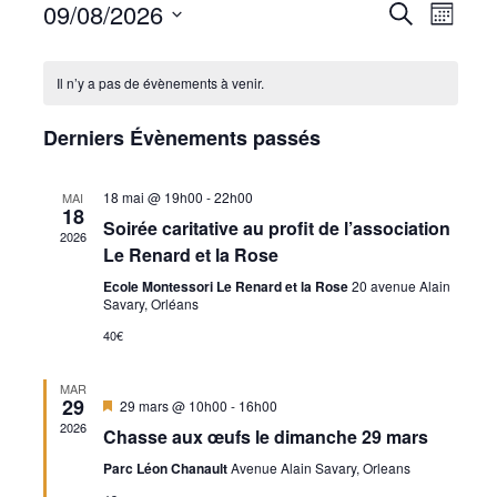
09/08/2026
Naviga
Recherche
Recherche
Mois
de
Sélectionnez
et
vues
une
navigation
Il n’y a pas de évènements à venir.
Évène
date.
de
Derniers Évènements passés
vues
Évènemen
18 mai @ 19h00
-
22h00
MAI
18
Soirée caritative au profit de l’association
2026
Le Renard et la Rose
Ecole Montessori Le Renard et la Rose
20 avenue Alain
Savary, Orléans
40€
MAR
29
Mis
29 mars @ 10h00
-
16h00
en
2026
Chasse aux œufs le dimanche 29 mars
avant
Parc Léon Chanault
Avenue Alain Savary, Orleans