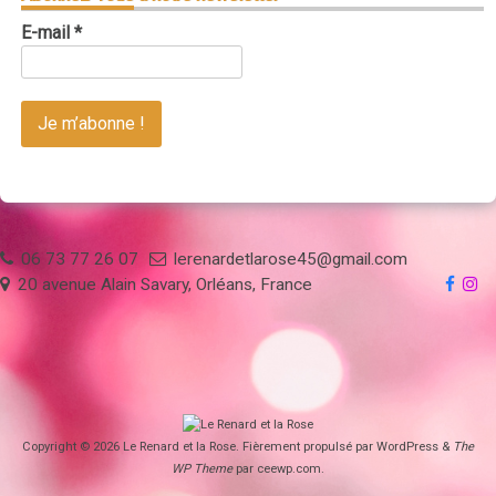
E-mail
*
06 73 77 26 07
lerenardetlarose45@gmail.com
20 avenue Alain Savary, Orléans, France
Copyright © 2026
Le Renard et la Rose
. Fièrement propulsé par WordPress
&
The
WP
Theme
par
ceewp.com
.