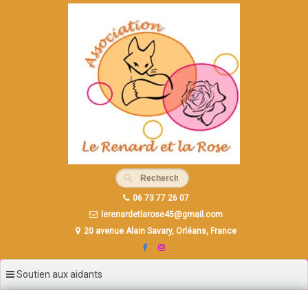
Aller
au
contenu
principal
06 73 77 26 07
lerenardetlarose45@gmail.com
20 avenue Alain Savary, Orléans, France
Soutien aux aidants