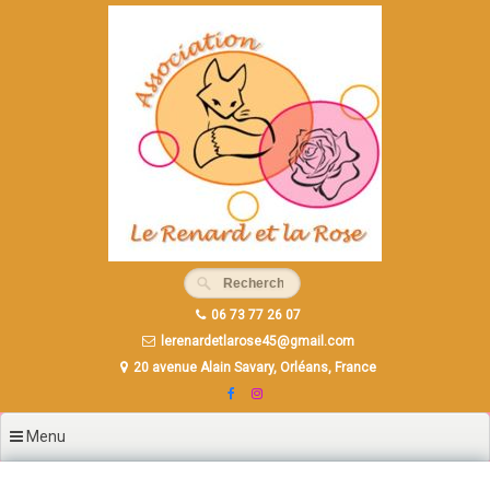
Aller
au
contenu
principal
06 73 77 26 07
lerenardetlarose45@gmail.com
20 avenue Alain Savary, Orléans, France
Menu