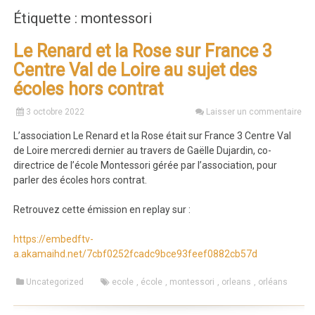
Étiquette : montessori
Le Renard et la Rose sur France 3
Centre Val de Loire au sujet des
écoles hors contrat
3 octobre 2022
Laisser un commentaire
L’association Le Renard et la Rose était sur France 3 Centre Val
de Loire mercredi dernier au travers de Gaëlle Dujardin, co-
directrice de l’école Montessori gérée par l’association, pour
parler des écoles hors contrat.
Retrouvez cette émission en replay sur :
https://embedftv-
a.akamaihd.net/7cbf0252fcadc9bce93feef0882cb57d
Uncategorized
ecole
,
école
,
montessori
,
orleans
,
orléans