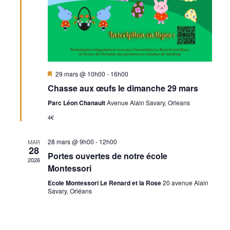
Mis
29 mars @ 10h00
-
16h00
en
Chasse aux œufs le dimanche 29 mars
avant
Parc Léon Chanault
Avenue Alain Savary, Orleans
4€
28 mars @ 9h00
-
12h00
MAR
28
Portes ouvertes de notre école
2026
Montessori
Ecole Montessori Le Renard et la Rose
20 avenue Alain
Savary, Orléans