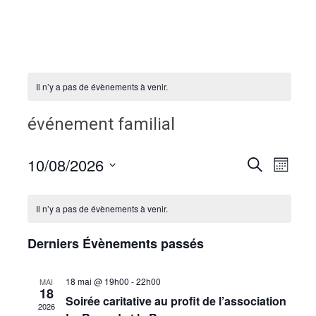
Il n’y a pas de évènements à venir.
événement familial
10/08/2026
Naviga
Recherche
Recherche
Mois
de
Sélectionnez
et
vues
une
navigation
Il n’y a pas de évènements à venir.
Évène
date.
de
Derniers Évènements passés
vues
Évènemen
18 mai @ 19h00
-
22h00
MAI
18
Soirée caritative au profit de l’association
2026