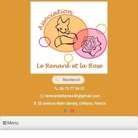
Aller
au
contenu
principal
06 73 77 26 07
lerenardetlarose45@gmail.com
20 avenue Alain Savary, Orléans, France
Menu